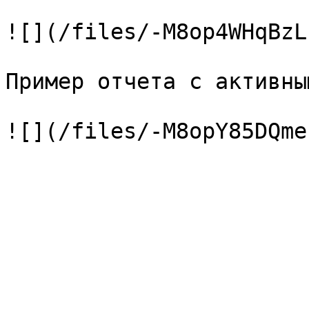
![](/files/-M8op4WHqBzL
Пример отчета с активны